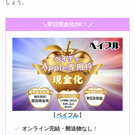
しょう。
＼即日現金化OK！／
【
ペイフル
】
オンライン完結・郵送物なし
！