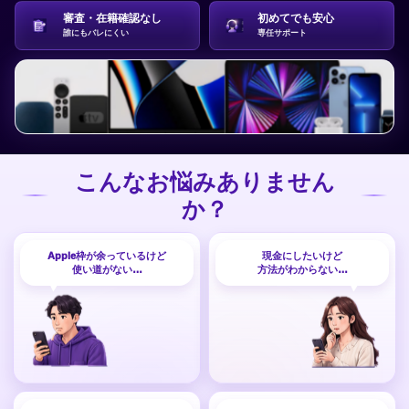
審査・在籍確認なし
初めてでも安心
誰にもバレにくい
専任サポート
こんなお悩みありません
か？
Apple枠が余っているけど
現金にしたいけど
使い道がない…
方法がわからない…