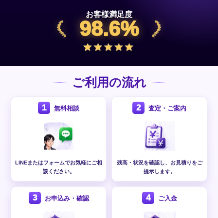
お客様満足度
98.6%
ご利用の流れ
1
2
無料相談
査定・ご案内
LINEまたはフォームでお気軽にご相
残高・状況を確認し、お見積りをご
談ください。
提示します。
3
4
お申込み・確認
ご入金