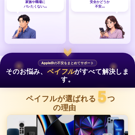
家族や職場に
安全かどうか
バレたくない…
不安…
Apple枠の不安をまとめてサポート
そのお悩み、
ペイフル
がすべて解決しま
す。
5
ペイフルが選ばれる
つ
の理由