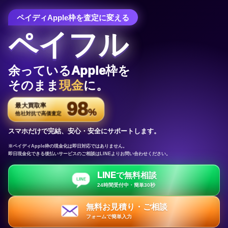
ペイディApple枠を査定に変える
ペイフル
余っているApple枠を
そのまま
現金
に。
98
最大買取率
%
他社対抗で高価査定
スマホだけで完結、安心・安全にサポートします。
※ペイディApple枠の現金化は即日対応ではありません。
即日現金化できる後払いサービスのご相談はLINEよりお問い合わせください。
LINEで無料相談
24時間受付中・簡単30秒
無料お見積り・ご相談
フォームで簡単入力