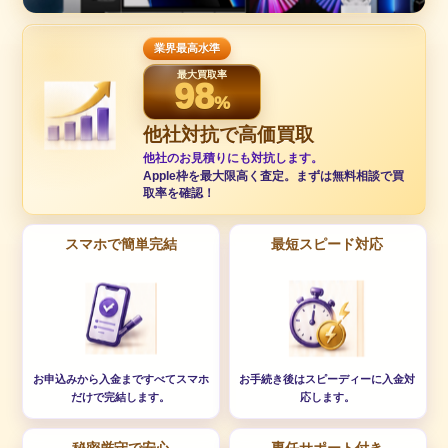
業界最高水準
最大買取率
98
%
他社対抗で高価買取
他社のお見積りにも対抗します。
Apple枠を最大限高く査定。まずは無料相談で買
取率を確認！
スマホで簡単完結
最短スピード対応
お申込みから入金まですべてスマホ
お手続き後はスピーディーに入金対
だけで完結します。
応します。
秘密厳守で安心
専任サポート付き