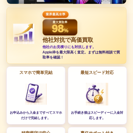
業界最高水準
最大買取率
98
%
他社対抗で高価買取
他社のお見積りにも対抗します。
Apple枠を最大限高く査定。まずは無料相談で買
取率を確認！
スマホで簡単完結
最短スピード対応
お申込みから入金まですべてスマホ
お手続き後はスピーディーに入金対
だけで完結します。
応します。
秘密厳守で安心
専任サポート付き