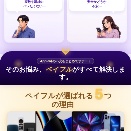
家族や職場に
安全かどうか
バレたくない…
不安…
Apple枠の不安をまとめてサポート
そのお悩み、
ペイフル
がすべて解決しま
す。
5
ペイフルが選ばれる
つ
の理由