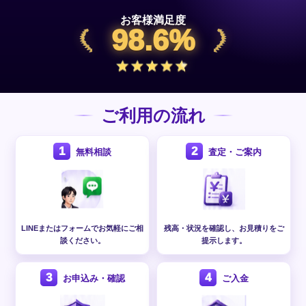
お客様満足度
98.6%
ご利用の流れ
1
2
無料相談
査定・ご案内
LINEまたはフォームでお気軽にご相
残高・状況を確認し、お見積りをご
談ください。
提示します。
3
4
お申込み・確認
ご入金