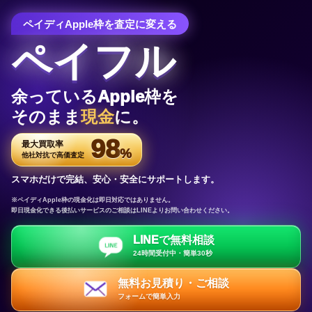
ペイディApple枠を査定に変える
ペイフル
余っているApple枠を
そのまま
現金
に。
98
最大買取率
%
他社対抗で高価査定
スマホだけで完結、安心・安全にサポートします。
※ペイディApple枠の現金化は即日対応ではありません。
即日現金化できる後払いサービスのご相談はLINEよりお問い合わせください。
LINEで無料相談
24時間受付中・簡単30秒
無料お見積り・ご相談
フォームで簡単入力