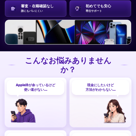
審査・在籍確認なし
初めてでも安心
誰にもバレにくい
専任サポート
こんなお悩みありません
か？
Apple枠が余っているけど
現金にしたいけど
使い道がない…
方法がわからない…